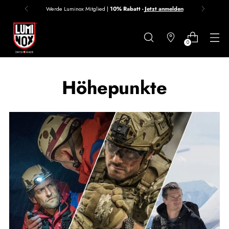
Preis-Match-Garantie 🥇
JETZT PROFITIEREN
Danke
für
0
deine
Anmeldung
Höhepunkte