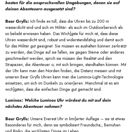
besten für die anspruchsvollen Umgebungen, denen sie auf
deinen Abenteuern ausgesetzt sind?
Bear Grylls:
Ich finde es toll, dass die Uhren bis zu 200 m
wasserdicht sind und sich im Militär- als auch im Outdoorbereich als
so beliebt erwiesen haben. Das Wich]gste für mich ist, dass diese
Uhren wasserdicht sind, robust und widerstandsfähig und damit auch
für das Militär gut geeignet. Sie müssen es aushalten können zerkratzt
zu werden, das Dinge auf sie fallen, sie gegen Steine oder anderes
geschmedert werden, sprich sie müssen der Realität und den
Strapazen, die Abenteuer o; mit sich bringen, standhalten können. Mit
der Uhr kann man den Norden finden, die Distanz messen und mit
unseren Bear Grylls Uhren kann man die Luminox-Light-Technologie
einsetzen, um sich im Dunkeln zu orien]eren. Manchmal ist es am
wich]gsten, dass die einfachen Dinge gut gemacht sind.
Luminox:
Welche Luminox Uhr würdest du mit auf dein
nächstes Abenteuer nehmen?
Bear Grylls:
Unsere Everest Uhr in limi]erter Auflage – sie ist etwas
Besonderes für mich, denn sie symbolisiert Freundscha;, Bemühen
und Risiko, die wich]gsten Dinge im Leben.