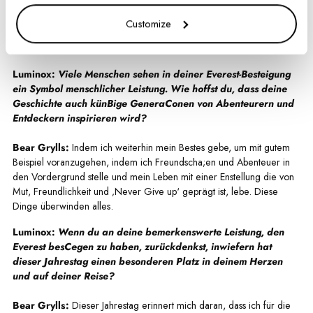
uns mit Bear unterhalten, um zu erfahren, wie er heute über seine
Customize
damalige, beeindruckende Leistung denkt, was seine Lieblingsuhr von
Luminox ist und welche nächsten Abenteuer er geplant hat.
Luminox:
Viele Menschen sehen in deiner Everest-Besteigung
ein Symbol menschlicher Leistung. Wie hoffst du, dass deine
Geschichte auch künBige GeneraConen von Abenteurern und
Entdeckern inspirieren wird?
Bear Grylls:
Indem ich weiterhin mein Bestes gebe, um mit gutem
Beispiel voranzugehen, indem ich Freundscha;en und Abenteuer in
den Vordergrund stelle und mein Leben mit einer Enstellung die von
Mut, Freundlichkeit und ‚Never Give up‘ geprägt ist, lebe. Diese
Dinge überwinden alles.
Luminox:
Wenn du an deine bemerkenswerte Leistung, den
Everest besCegen zu haben, zurückdenkst, inwiefern hat
dieser Jahrestag einen besonderen Platz in deinem Herzen
und auf deiner Reise?
Bear Grylls:
Dieser Jahrestag erinnert mich daran, dass ich für die