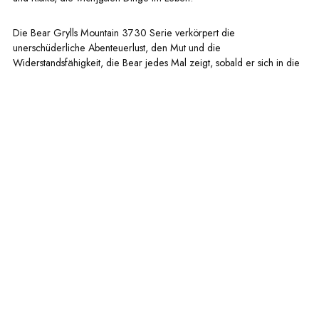
Die Bear Grylls Mountain 3730 Serie verkörpert die
unerschüderliche Abenteuerlust, den Mut und die
Widerstandsfähigkeit, die Bear jedes Mal zeigt, sobald er sich in die
Natur und Wildnis begibt. Die Serie wurde so konzipiert, dass sie
einer Besteigung der höchsten Gipfel oder einem Tauchgang bis zu
200m unter dem Meeresspiegel standhält. Alle Uhren sind bis zu
200 Meter wasserdicht und sind mit der Luminox Light Technology
ausgestadet, die für unübertroffene Sichtbarkeit bei allen
Lichtverhältnissen sorgt.
Entdecke jetzt die Bear Grylls 3730 Serie
Share
Vorheriger Artikel
Nächster Beitrag