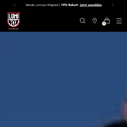
Werde Luminox Mitglied |
10% Rabatt -
Jetzt anmelden
Danke
für
0
deine
Anmeldung