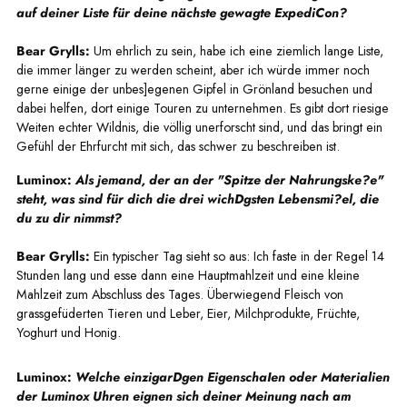
auf deiner Liste für deine nächste gewagte ExpediCon?
Bear Grylls:
Um ehrlich zu sein, habe ich eine ziemlich lange Liste,
die immer länger zu werden scheint, aber ich würde immer noch
gerne einige der unbes]egenen Gipfel in Grönland besuchen und
dabei helfen, dort einige Touren zu unternehmen. Es gibt dort riesige
Weiten echter Wildnis, die völlig unerforscht sind, und das bringt ein
Gefühl der Ehrfurcht mit sich, das schwer zu beschreiben ist.
Luminox:
Als jemand, der an der "Spitze der Nahrungske?e"
steht, was sind für dich die drei wichDgsten Lebensmi?el, die
du zu dir nimmst?
Bear Grylls:
Ein typischer Tag sieht so aus: Ich faste in der Regel 14
Stunden lang und esse dann eine Hauptmahlzeit und eine kleine
Mahlzeit zum Abschluss des Tages. Überwiegend Fleisch von
grassgefüderten Tieren und Leber, Eier, Milchprodukte, Früchte,
Yoghurt und Honig.
Luminox:
Welche einzigarDgen EigenschaIen oder Materialien
der Luminox Uhren eignen sich deiner Meinung nach am