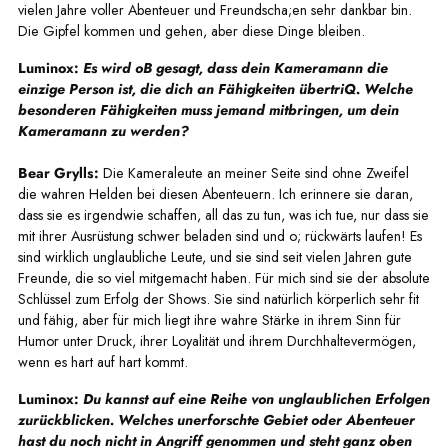
vielen Jahre voller Abenteuer und Freundscha;en sehr dankbar bin.
Die Gipfel kommen und gehen, aber diese Dinge bleiben.
Luminox:
Es wird oB gesagt, dass dein Kameramann die
einzige Person ist, die dich an Fähigkeiten übertriQ. Welche
besonderen Fähigkeiten muss jemand mitbringen, um dein
Kameramann zu werden?
Bear Grylls:
Die Kameraleute an meiner Seite sind ohne Zweifel
die wahren Helden bei diesen Abenteuern. Ich erinnere sie daran,
dass sie es irgendwie schaffen, all das zu tun, was ich tue, nur dass sie
mit ihrer Ausrüstung schwer beladen sind und o; rückwärts laufen! Es
sind wirklich unglaubliche Leute, und sie sind seit vielen Jahren gute
Freunde, die so viel mitgemacht haben. Für mich sind sie der absolute
Schlüssel zum Erfolg der Shows. Sie sind natürlich körperlich sehr fit
und fähig, aber für mich liegt ihre wahre Stärke in ihrem Sinn für
Humor unter Druck, ihrer Loyalität und ihrem Durchhaltevermögen,
wenn es hart auf hart kommt.
Luminox:
Du kannst auf eine Reihe von unglaublichen Erfolgen
zurückblicken. Welches unerforschte Gebiet oder Abenteuer
hast du noch nicht in Angriff genommen und steht ganz oben