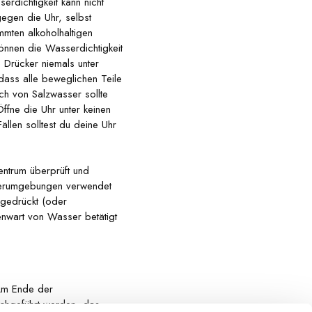
rdichtigkeit kann nicht
egen die Uhr, selbst
mmten alkoholhaltigen
können die Wasserdichtigkeit
 Drücker niemals unter
dass alle beweglichen Teile
ch von Salzwasser sollte
ffne die Uhr unter keinen
ällen solltest du deine Uhr
entrum überprüft und
sserumgebungen verwendet
 gedrückt (oder
nwart von Wasser betätigt
 Am Ende der
rchgeführt werden, das