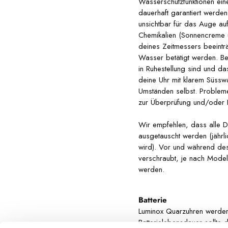
Wasserschutzfunktionen eine
dauerhaft garantiert werde
unsichtbar für das Auge au
Chemikalien (Sonnencreme us
deines Zeitmessers beeintr
Wasser betätigt werden. Be
in Ruhestellung sind und d
deine Uhr mit klarem Süssw
Umständen selbst. Probleme f
zur Überprüfung und/oder R
Wir empfehlen, dass alle D
ausgetauscht werden (jähr
wird). Vor und während des
verschraubt, je nach Mode
werden.
Batterie
Luminox Quarzuhren werden 
Batterielebensdauer sollte 