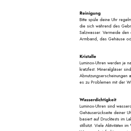
Reinigung
Bitte spüle deine Uhr rege
die sich während des Gebra
Salzwasser. Vermeide den di
Armband, das Gehäuse ode
Kristalle
Luminox-Uhren werden je nac
kratzfest. Mineralgläser s
Abnutzungserscheinungen a
es zu Problemen mit der Wa
Wasserdichtigkeit
Luminox-Uhren sind wasserd
Gehäuserückseite deiner Uh
basiert auf Drucktests im 
stillsitzt. Viele Aktivität