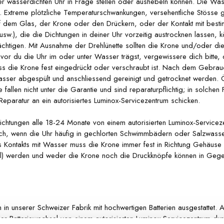
r wasserdichten Uhr in Frage stellen oder aushebeln können. Die Wasse
n. Extreme plötzliche Temperaturschwankungen, versehentliche Stösse g
f dem Glas, der Krone oder den Drückern, oder der Kontakt mit besti
w.), die die Dichtungen in deiner Uhr vorzeitig austrocknen lassen, 
ächtigen. Mit Ausnahme der Drehlünette sollten die Krone und/oder die
vor du die Uhr im oder unter Wasser trägst, vergewissere dich bitte, 
ass die Krone fest eingedrückt oder verschraubt ist. Nach dem Gebrau
asser abgespült und anschliessend gereinigt und getrocknet werden. Ö
allen nicht unter die Garantie und sind reparaturpflichtig; in solchen F
eparatur an ein autorisiertes Luminox-Servicezentrum schicken.
ichtungen alle 18-24 Monate von einem autorisierten Luminox-Servicez
lich, wenn die Uhr häufig in gechlorten Schwimmbädern oder Salzwa
 Kontakts mit Wasser muss die Krone immer fest in Richtung Gehäuse
ll) werden und weder die Krone noch die Druckknöpfe können in Gege
in unserer Schweizer Fabrik mit hochwertigen Batterien ausgestattet.
der Batteriewechsel von einem autorisierten Luminox-Servicezentrum du