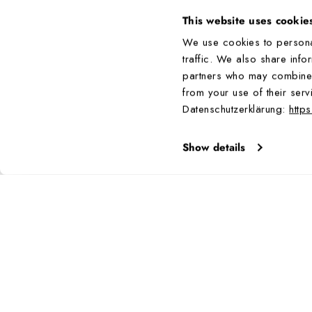
auch die volle Funktionsfäh
This website uses cookie
Die Batterien werden eing
We use cookies to persona
traffic. We also share info
Gangreserve
partners who may combine it
Die Funktion eines mechan
from your use of their serv
Trägers ab. Wenn die Uhr v
Datenschutzerklärung:
http
Modells entspricht.
Show details
Kronen
(für bestimmte Mod
Schraube sie vorsichtig ein
Armbänder
Die Langlebigkeit von Arm
Chemikalien wie Sonnencrem
verschlechtert. Wir empfeh
Luminox-Armbänder sind im 