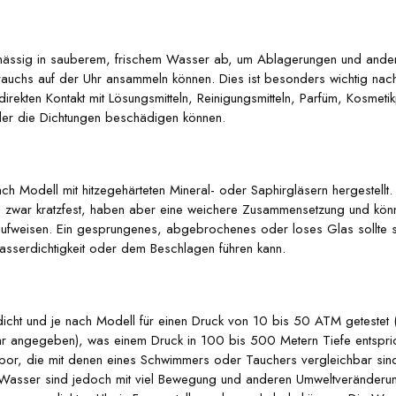
lmässig in sauberem, frischem Wasser ab, um Ablagerungen und andere
uchs auf der Uhr ansammeln können. Dies ist besonders wichtig nach
rekten Kontakt mit Lösungsmitteln, Reinigungsmitteln, Parfüm, Kosmeti
r die Dichtungen beschädigen können.
h Modell mit hitzegehärteten Mineral- oder Saphirgläsern hergestellt.
ind zwar kratzfest, haben aber eine weichere Zusammensetzung und könn
ufweisen. Ein gesprungenes, abgebrochenes oder loses Glas sollte s
sserdichtigkeit oder dem Beschlagen führen kann.
icht und je nach Modell für einen Druck von 10 bis 50 ATM getestet 
r angegeben), was einem Druck in 100 bis 500 Metern Tiefe entsprich
Labor, die mit denen eines Schwimmers oder Tauchers vergleichbar si
en im Wasser sind jedoch mit viel Bewegung und anderen Umweltveränder