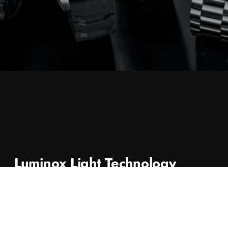
Luminox Light Technology
Die einzigartige Luminox Light Technology (LLT) sorgt für Sichtbarkeit
auf einen Blick - die Technologie leuchtet 24 Stunden am Tag, 7
Tage die Woche, unabhängig von den Bedingungen, und das bis zu
25 Jahre lang. Das selbstversorgende Beleuchtungssystem nutzt
winzige Mikro-Tritium-Gasröhren, um ultimative Sichtbarkeit in völliger