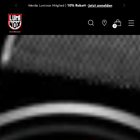
Werde Luminox Mitglied |
10% Rabatt -
Jetzt anmelden
Danke
für
0
deine
Anmeldung