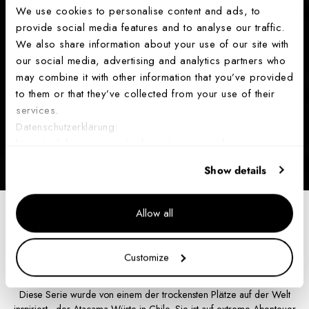
We use cookies to personalise content and ads, to
provide social media features and to analyse our traffic.
We also share information about your use of our site with
our social media, advertising and analytics partners who
may combine it with other information that you’ve provided
to them or that they’ve collected from your use of their
services.
Datenschutzerklärung:
https://ch.luminox.com/policies/privacy-policy
Show details
Allow all
Startseite
Atacama Field Kollektion
Customize
Atacama Field Kollektion
Diese Serie wurde von einem der trockensten Plätze auf der Welt