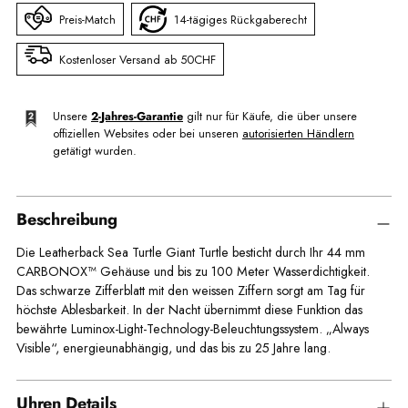
Preis-Match
14-tägiges Rückgaberecht
Kostenloser Versand ab 50CHF
Unsere
2-Jahres-Garantie
gilt nur für Käufe, die über unsere
offiziellen Websites oder bei unseren
autorisierten Händlern
getätigt wurden.
Beschreibung
Die Leatherback Sea Turtle Giant Turtle besticht durch Ihr 44 mm
CARBONOX™ Gehäuse und bis zu 100 Meter Wasserdichtigkeit.
Das schwarze Zifferblatt mit den weissen Ziffern sorgt am Tag für
höchste Ablesbarkeit. In der Nacht übernimmt diese Funktion das
bewährte Luminox-Light-Technology-Beleuchtungssystem. „Always
Visible“, energieunabhängig, und das bis zu 25 Jahre lang.
Uhren Details