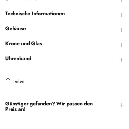
Technische Informationen
Gehäuse
Krone und Glas
Uhrenband
Teilen
Produkt
in
Günstiger gefunden? Wir passen den
Preis an!
den
Warenkorb
legen