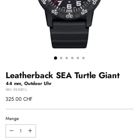
Leatherback SEA Turtle Giant
44 mm, Outdoor Uhr
SKU: XS.0321.L
Regulärer
325.00 CHF
Preis
Menge
Menge