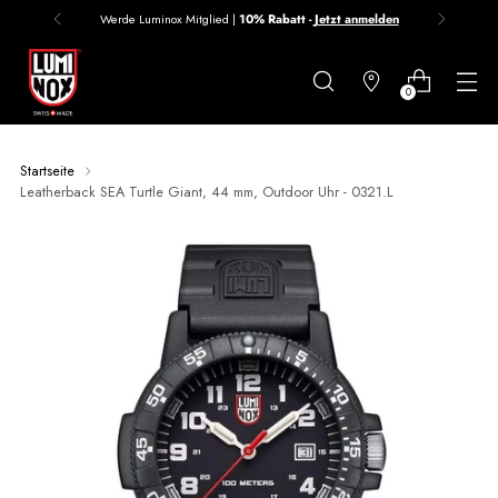
Werde Luminox Mitglied |
10% Rabatt -
Jetzt anmelden
Danke
für
0
deine
Anmeldung
Startseite
Leatherback SEA Turtle Giant, 44 mm, Outdoor Uhr - 0321.L