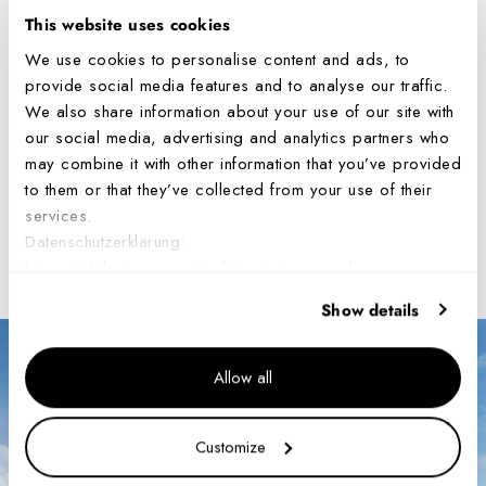
This website uses cookies
We use cookies to personalise content and ads, to
DAUERHAFTES LEUCHTEN FÜR BIS
SWISS MADE
ZU 25 JAHRE
provide social media features and to analyse our traffic.
We also share information about your use of our site with
our social media, advertising and analytics partners who
may combine it with other information that you’ve provided
to them or that they’ve collected from your use of their
VERWENDET VON ELITEGRUPPEN
WASSERDICHTIGKEIT
services.
Datenschutzerklärung:
Features
https://ch.luminox.com/policies/privacy-policy
Show details
Allow all
Customize