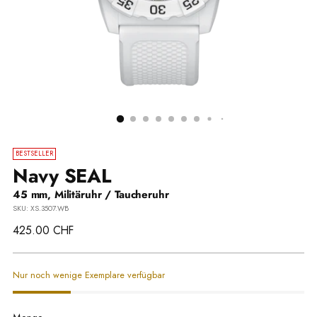
BESTSELLER
Navy SEAL
45 mm, Militäruhr / Taucheruhr
SKU: XS.3507.WB
Regulärer
425.00 CHF
Preis
Nur noch wenige Exemplare verfügbar