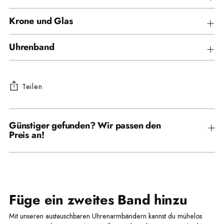
Krone und Glas
Uhrenband
Teilen
Produkt
in
Günstiger gefunden? Wir passen den
Preis an!
den
Warenkorb
legen
Füge ein zweites Band hinzu
Mit unseren austauschbaren Uhrenarmbändern kannst du mühelos