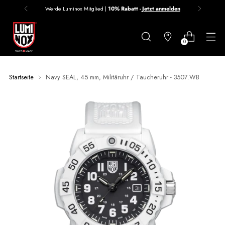
Werde Luminox Mitglied |
10% Rabatt -
Jetzt anmelden
Danke
für
0
deine
Anmeldung
Startseite
Navy SEAL, 45 mm, Militäruhr / Taucheruhr - 3507.WB