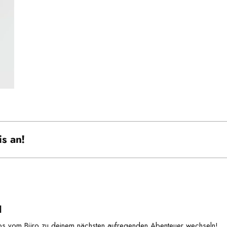
s an!
u
os vom Büro zu deinem nächsten aufregenden Abenteuer wechseln!