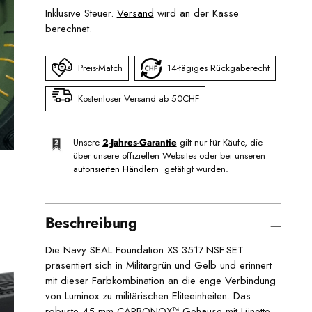
Inklusive Steuer.
Versand
wird an der Kasse
berechnet.
Preis-Match
14-tägiges Rückgaberecht
Kostenloser Versand ab 50CHF
Unsere
2-Jahres-Garantie
gilt nur für Käufe, die
über unsere offiziellen Websites oder bei unseren
autorisierten Händlern
getätigt wurden.
Beschreibung
Die Navy SEAL Foundation XS.3517.NSF.SET
präsentiert sich in Militärgrün und Gelb und erinnert
mit dieser Farbkombination an die enge Verbindung
von Luminox zu militärischen Eliteeinheiten. Das
robuste 45 mm CARBONOX™-Gehäuse mit Lünette