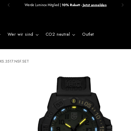
Werde Luminox Mitglied |
10% Rabatt -
Jetzt anmelden
Wer wir sind
CO2 neutral
Outlet
- XS.3517.NSF.SET