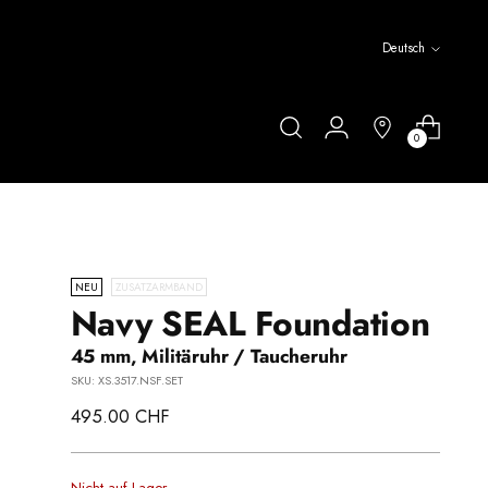
Sprache
Deutsch
0
NEU
ZUSATZARMBAND
Navy SEAL Foundation
45 mm, Militäruhr / Taucheruhr
SKU: XS.3517.NSF.SET
Regulärer
495.00 CHF
Preis
Nicht auf Lager