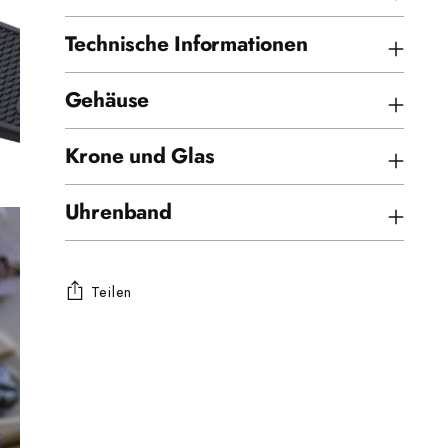
Technische Informationen
Gehäuse
Krone und Glas
Uhrenband
Teilen
Produkt
in
den
Warenkorb
legen