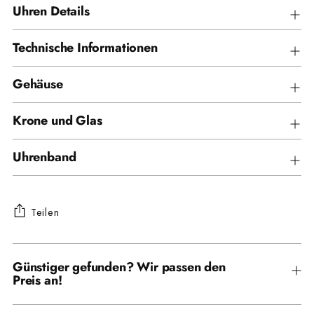
Uhren Details
Technische Informationen
Gehäuse
Krone und Glas
Uhrenband
Teilen
Produkt
in
Günstiger gefunden? Wir passen den
Preis an!
den
Warenkorb
legen