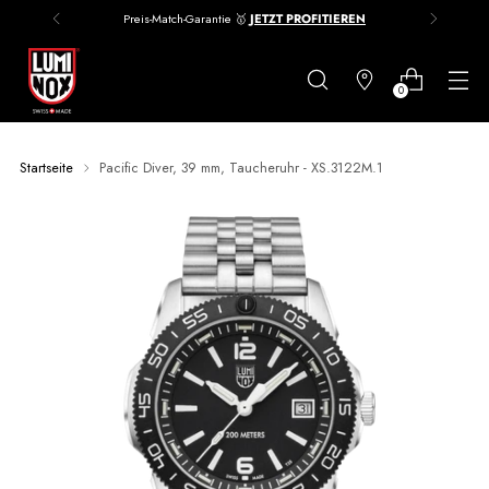
Werde Luminox Mitglied |
10% Rabatt -
Jetzt anmelden
Danke
für
0
deine
Anmeldung
Startseite
Pacific Diver, 39 mm, Taucheruhr - XS.3122M.1