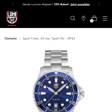
Werde Luminox Mitglied |
10% Rabatt -
Jetzt anmelden
Danke
für
0
deine
Anmeldung
Startseite
Sport Timer, 40 mm, Sport Uhr - 0943