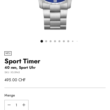
NEU
Sport Timer
40 mm, Sport Uhr
SKU: XS.0943
Regulärer
495.00 CHF
Preis
Menge
Menge